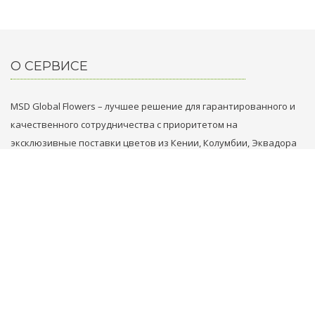
О СЕРВИСЕ
MSD Global Flowers – лучшее решение для гарантированного и
качественного сотрудничества с приоритетом на
эксклюзивные поставки цветов из Кении, Колумбии, Эквадора
и Голландии.
НАШИ КОНТАКТЫ
+31 629749353
+971 569861789
flowers@msd.global