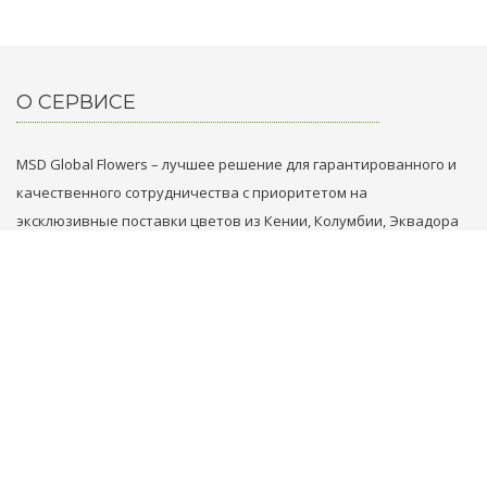
О СЕРВИСЕ
MSD Global Flowers – лучшее решение для гарантированного и
качественного сотрудничества с приоритетом на
эксклюзивные поставки цветов из Кении, Колумбии, Эквадора
и Голландии.
НАШИ КОНТАКТЫ
+31 629749353
+971 569861789
flowers@msd.global