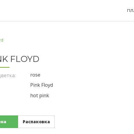
ПЛ
yd
NK FLOYD
rose
ветка:
Pink Floyd
hot pink
:
ена
Распаковка