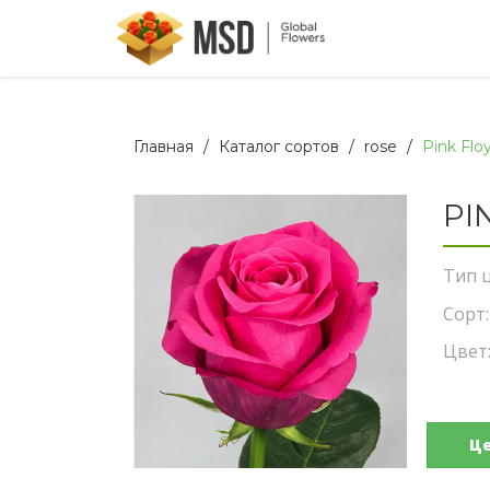
Главная
Каталог сортов
rose
Pink Flo
PI
Тип ц
Сорт:
Цвет
Ц