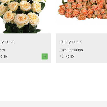
ay rose
spray rose
nero
Juice Sensation
50-80
40-80