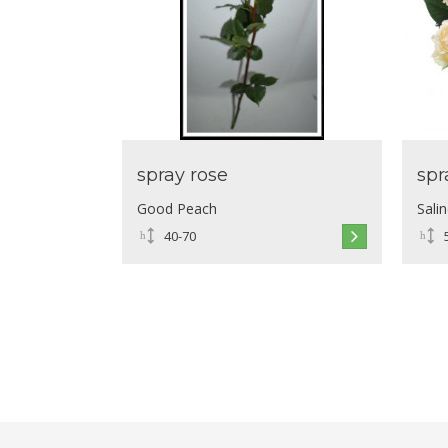
spray rose
spr
Good Peach
Sali
40-70