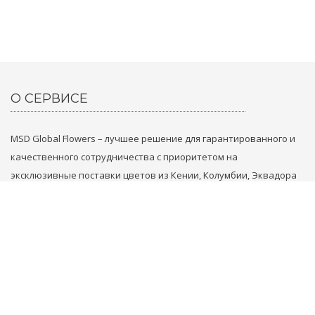
О СЕРВИСЕ
MSD Global Flowers – лучшее решение для гарантированного и
качественного сотрудничества с приоритетом на
эксклюзивные поставки цветов из Кении, Колумбии, Эквадора
и Голландии.
НАШИ КОНТАКТЫ
+31 629749353
+971 569861789