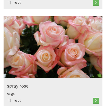
40-70
spray rose
Vega
40-70