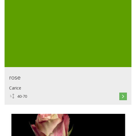
rose
Carice
40-70