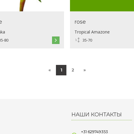
e
rose
hka
Tropical Amazone
35-80
35-70
«
1
2
»
НАШИ КОНТАКТЫ
+31 629749353