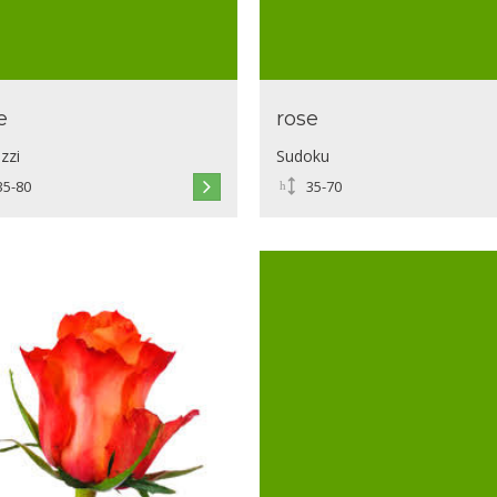
e
rose
zzi
Sudoku
35-80
35-70