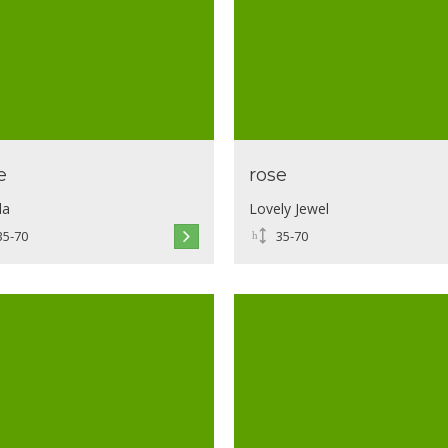
e
rose
la
Lovely Jewel
35-70
35-70