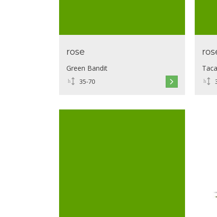
rose
ros
Green Bandit
Taca
35-70