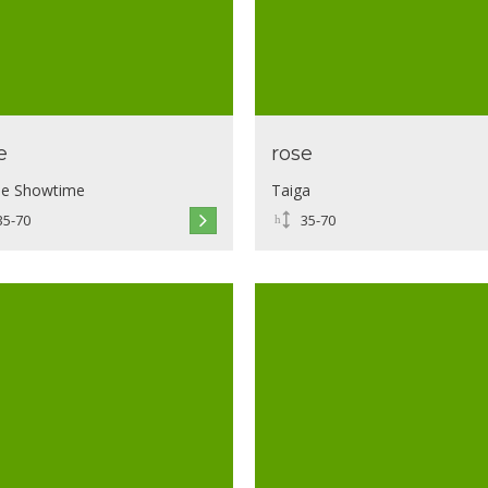
e
rose
se Showtime
Taiga
35-70
35-70