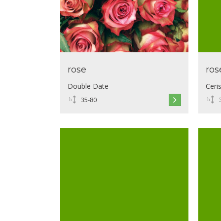
rose
ros
Double Date
Ceri
35-80