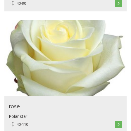
40-90
rose
Polar star
40-110