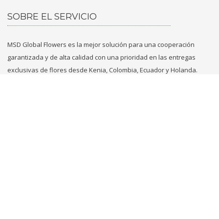
SOBRE EL SERVICIO
MSD Global Flowers es la mejor solución para una cooperación
garantizada y de alta calidad con una prioridad en las entregas
exclusivas de flores desde Kenia, Colombia, Ecuador y Holanda.
CONTACTENOS
+31 629749353
+971 569861789
flowers@msd.global