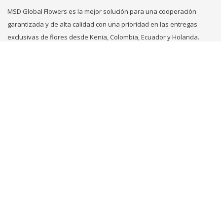
MSD Global Flowers es la mejor solución para una cooperación
garantizada y de alta calidad con una prioridad en las entregas
exclusivas de flores desde Kenia, Colombia, Ecuador y Holanda.
CONTACTENOS
+31 629749353
+971 569861789
flowers@msd.global
COPYRIGHT 2018-2026 MSD GLOBAL FLOWERS FZE
ALL RIGHTS RESERVED