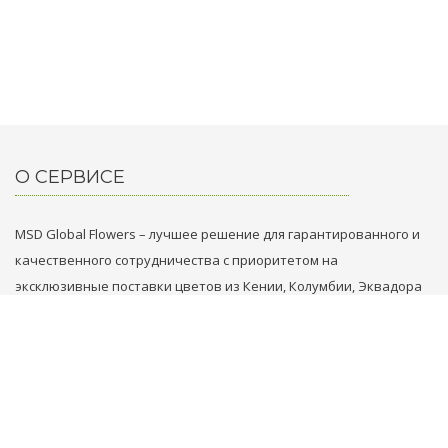
О СЕРВИСЕ
MSD Global Flowers – лучшее решение для гарантированного и
качественного сотрудничества с приоритетом на
эксклюзивные поставки цветов из Кении, Колумбии, Эквадора
и Голландии.
НАШИ КОНТАКТЫ
+31 629749353