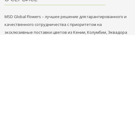
MSD Global Flowers – лучшее решение для гарантированного и
качественного сотрудничества с приоритетом на
эксклюзивные поставки цветов из Кении, Колумбии, Эквадора
и Голландии.
НАШИ КОНТАКТЫ
+31 629749353
+971 569861789
flowers@msd.global
COPYRIGHT 2018-2026 MSD GLOBAL FLOWERS FZE