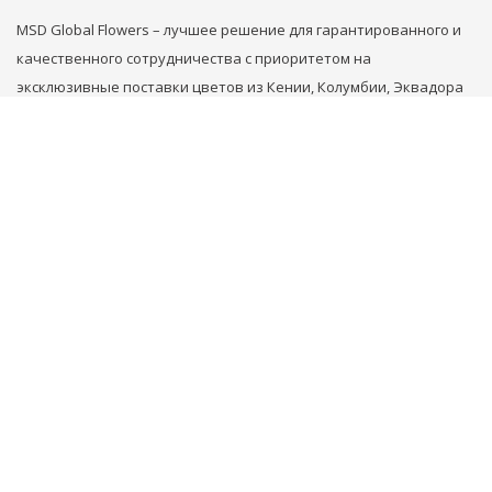
MSD Global Flowers – лучшее решение для гарантированного и
качественного сотрудничества с приоритетом на
эксклюзивные поставки цветов из Кении, Колумбии, Эквадора
и Голландии.
НАШИ КОНТАКТЫ
+31 629749353
+971 569861789
flowers@msd.global
COPYRIGHT 2018-2026 MSD GLOBAL FLOWERS FZE
ALL RIGHTS RESERVED