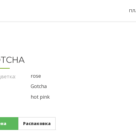
ПЛ
TCHA
rose
ветка:
Gotcha
hot pink
:
ена
Распаковка