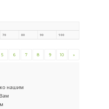
70
80
90
100
5
6
7
8
9
10
»
ько нашим
 Вам
ом