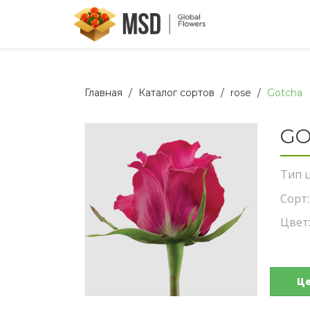
Главная
Каталог сортов
rose
Gotcha
GO
Тип ц
Сорт:
Цвет
Ц