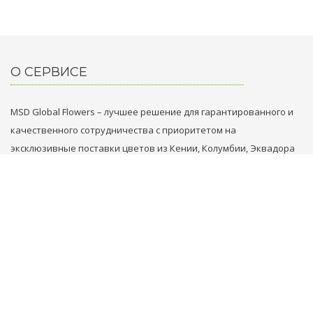
О СЕРВИСЕ
MSD Global Flowers – лучшее решение для гарантированного и
качественного сотрудничества с приоритетом на
эксклюзивные поставки цветов из Кении, Колумбии, Эквадора
и Голландии.
НАШИ КОНТАКТЫ
+31 629749353
+971 569861789
flowers@msd.global