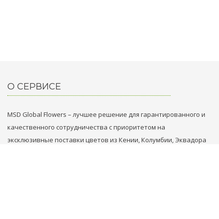
О СЕРВИСЕ
MSD Global Flowers – лучшее решение для гарантированного и
качественного сотрудничества с приоритетом на
эксклюзивные поставки цветов из Кении, Колумбии, Эквадора
и Голландии.
НАШИ КОНТАКТЫ
+31 629749353