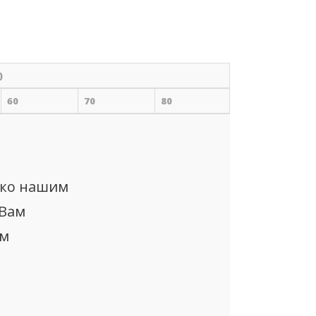
)
60
70
80
ько нашим
 Вам
ом