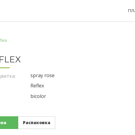
ПЛ
flex
FLEX
spray rose
ветка:
Reflex
bicolor
:
ена
Распаковка