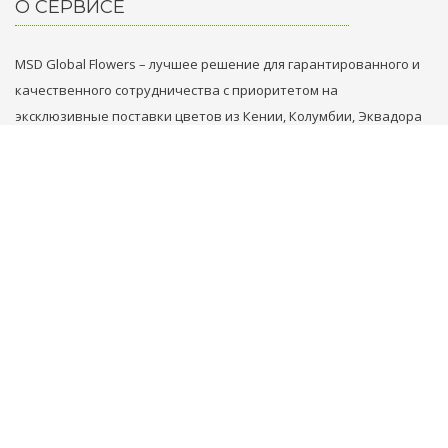
О СЕРВИСЕ
MSD Global Flowers – лучшее решение для гарантированного и
качественного сотрудничества с приоритетом на
эксклюзивные поставки цветов из Кении, Колумбии, Эквадора
и Голландии.
НАШИ КОНТАКТЫ
+31 629749353
+971 569861789
flowers@msd.global
COPYRIGHT 2018-2026 MSD GLOBAL FLOWERS FZE