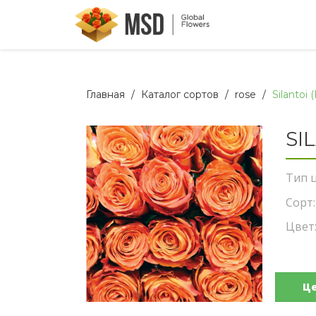
Главная
Каталог сортов
rose
Silantoi 
SI
Тип ц
Сорт:
Цвет
Ц