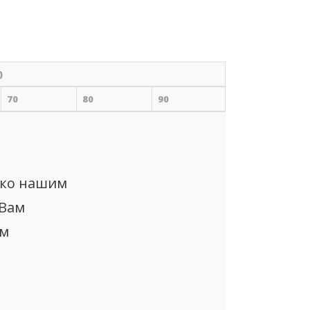
)
70
80
90
ько нашим
 Вам
ом