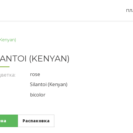
ПЛ
(Kenyan)
LANTOI (KENYAN)
rose
ветка:
Silantoi (Kenyan)
bicolor
:
ена
Распаковка