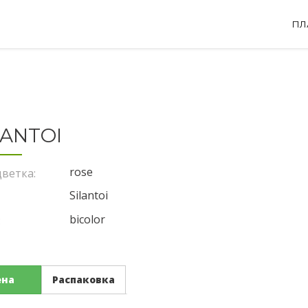
ПЛ
LANTOI
rose
ветка:
Silantoi
bicolor
:
ена
Распаковка