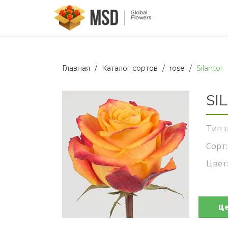
Главная
Каталог сортов
rose
Silantoi
SI
Тип ц
Сорт:
Цвет
Ц