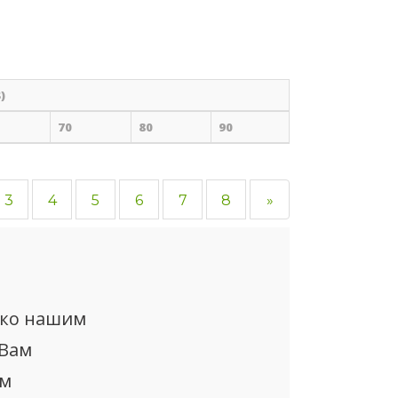
)
70
80
90
3
4
5
6
7
8
»
ько нашим
 Вам
ом