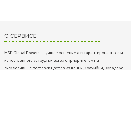
О СЕРВИСЕ
MSD Global Flowers – лучшее решение для гарантированного и
качественного сотрудничества с приоритетом на
эксклюзивные поставки цветов из Кении, Колумбии, Эквадора
и Голландии.
НАШИ КОНТАКТЫ
+31 629749353
+971 569861789
flowers@msd.global