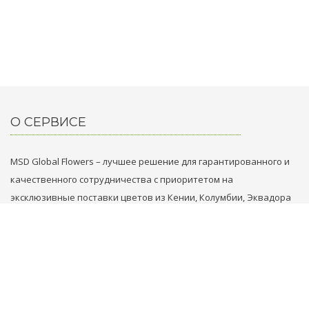
О СЕРВИСЕ
MSD Global Flowers – лучшее решение для гарантированного и
качественного сотрудничества с приоритетом на
эксклюзивные поставки цветов из Кении, Колумбии, Эквадора
и Голландии.
НАШИ КОНТАКТЫ
+31 629749353