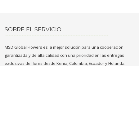
SOBRE EL SERVICIO
MSD Global Flowers es la mejor solución para una cooperación
garantizada y de alta calidad con una prioridad en las entregas
exclusivas de flores desde Kenia, Colombia, Ecuador y Holanda.
CONTACTENOS
+31 629749353
+971 569861789
flowers@msd.global