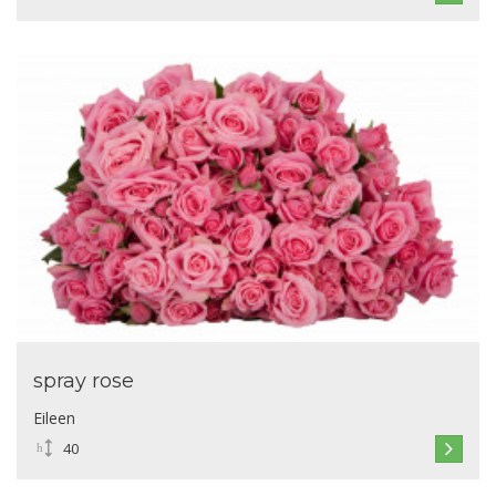
spray rose
Eileen
40