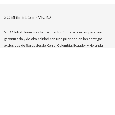
SOBRE EL SERVICIO
MSD Global Flowers es la mejor solución para una cooperación
garantizada y de alta calidad con una prioridad en las entregas
exclusivas de flores desde Kenia, Colombia, Ecuador y Holanda.
CONTACTENOS
+31 629749353
+971 569861789
flowers@msd.global