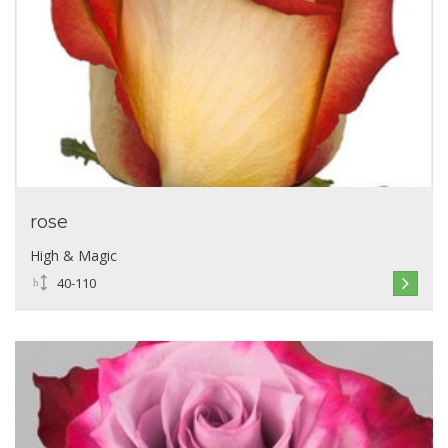
rose
High & Magic
40-110